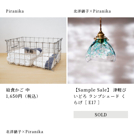
Piranika
北洋硝子×Piranika
給食かご 中
【Sample Sale】 津軽び
1,650円(内税)
いどろ ランプシェード く
らげ［ E17 ］
SOLD
北洋硝子×Piranika