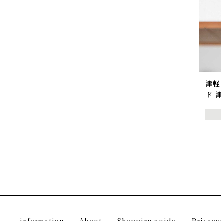
津軽
ド 
information
About
Shopping guide
Privacy