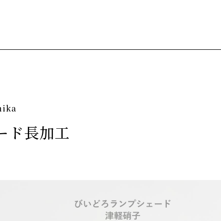
nika
ード長加工