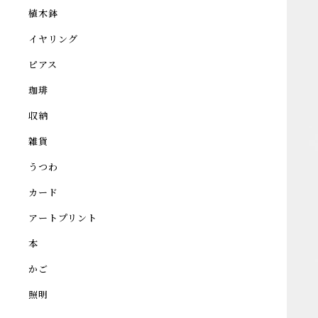
植木鉢
イヤリング
ピアス
珈琲
収納
雑貨
うつわ
カード
アートプリント
本
かご
照明