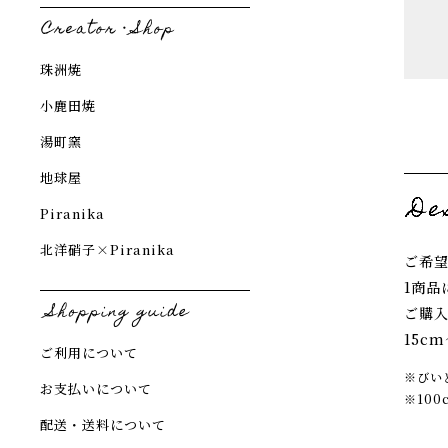
珠洲焼
小鹿田焼
湯町窯
地球屋
Piranika
北洋硝子×Piranika
ご希
1商品
ご購
15c
ご利用について
※びい
お支払いについて
※10
配送・送料について