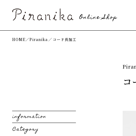
HOME／
Piranika
／
コード長加工
Pira
コ