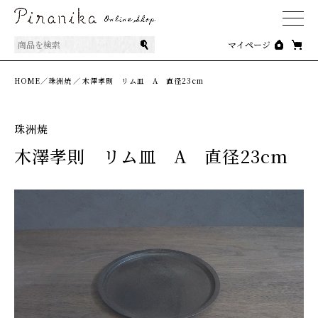
商品を検索
マイページ
HOME／
珠洲焼
／
木澤孝則 リム皿 A 直径23cm
珠洲焼
木澤孝則 リム皿 A 直径23cm